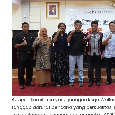
Adapun komitmen yang jaringan kerja Wallac
tanggap darurat bencana yang berkualitas, 
kesiapsiagaan bencana bagi anggota JAPRI