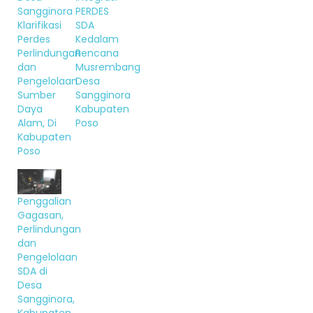
Sangginora
PERDES
Klarifikasi
SDA
Perdes
Kedalam
Perlindungan
Rencana
dan
Musrembang
Pengelolaan
Desa
Sumber
Sangginora
Daya
Kabupaten
Alam, Di
Poso
Kabupaten
Poso
Penggalian
Gagasan,
Perlindungan
dan
Pengelolaan
SDA di
Desa
Sangginora,
Kabupaten