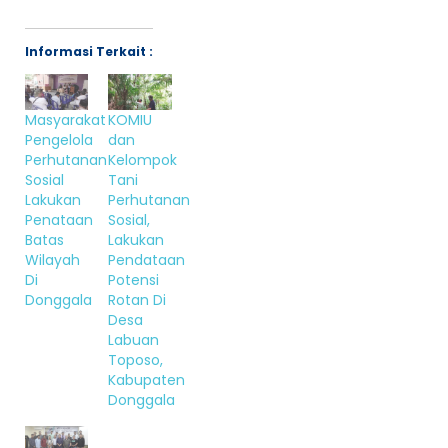
Informasi Terkait :
Masyarakat
KOMIU
Pengelola
dan
Perhutanan
Kelompok
Sosial
Tani
Lakukan
Perhutanan
Penataan
Sosial,
Batas
Lakukan
Wilayah
Pendataan
Di
Potensi
Donggala
Rotan Di
Desa
Labuan
Toposo,
Kabupaten
Donggala