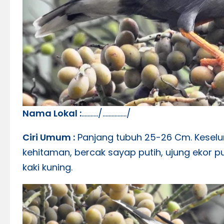
Nama Lokal :
………../……………./
Ciri Umum :
Panjang tubuh 25-26 Cm. Keselu
kehitaman, bercak sayap putih, ujung ekor pu
kaki kuning.