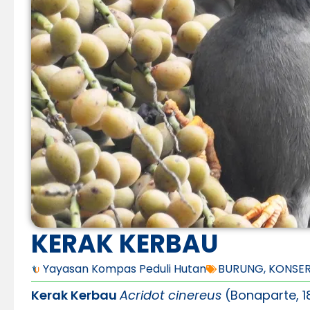
KERAK KERBAU
Yayasan Kompas Peduli Hutan
BURUNG
,
KONSER
Kerak Kerbau
Acridot cinereus
(Bonaparte, 1