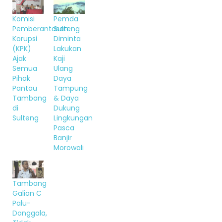
Komisi
Pemda
Pemberantasan
Sulteng
Korupsi
Diminta
(KPK)
Lakukan
Ajak
Kaji
Semua
Ulang
Pihak
Daya
Pantau
Tampung
Tambang
& Daya
di
Dukung
Sulteng
Lingkungan
Pasca
Banjir
Morowali
Tambang
Galian C
Palu-
Donggala,