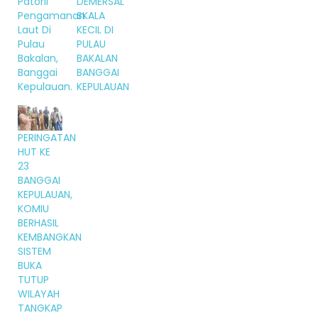
Patorli
DEMERSAL
Pengamanan
SKALA
Laut Di
KECIL DI
Pulau
PULAU
Bakalan,
BAKALAN
Banggai
BANGGAI
Kepulauan.
KEPULAUAN
PERINGATAN
HUT KE
23
BANGGAI
KEPULAUAN,
KOMIU
BERHASIL
KEMBANGKAN
SISTEM
BUKA
TUTUP
WILAYAH
TANGKAP