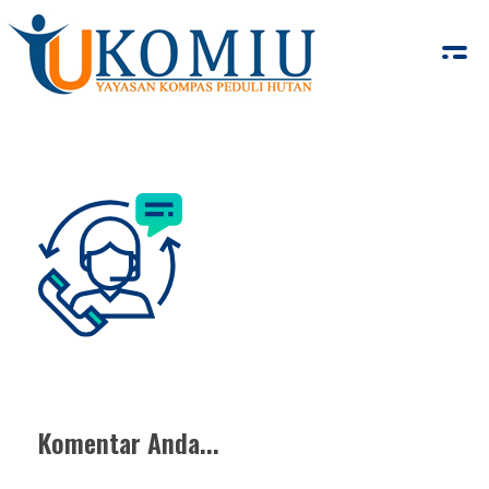
KOMIU.id
Yayasan Kompas Peduli Hutan
Komentar Anda...