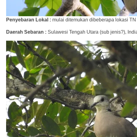
Penyebaran Lokal :
mulai ditemukan dibeberapa lokasi TN
Daerah Sebaran :
Sulawesi Tengah Utara (sub jenis?), Indi